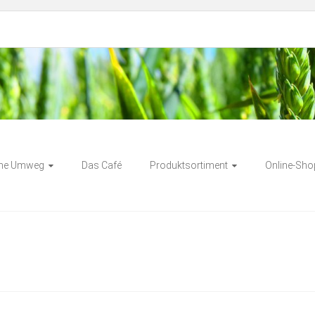
eg
ne Umweg
Das Café
Produktsortiment
Online-Sho