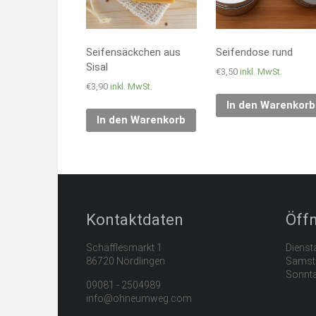
Seifensäckchen aus
Seifendose rund
Sisal
€
3,50
inkl. MwSt.
€
3,90
inkl. MwSt.
In den Warenkorb
In den Warenkorb
Kontaktdaten
Öff
Schäfflesmarkt 1
Diensta
86720 Nördlingen
Samsta
Sonnta
09081 - 2504989
info@ohneumweg.com