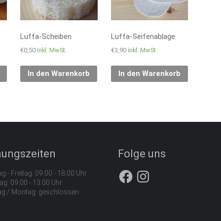
Luffa-Scheiben
Luffa-Seifenablage
€
0,50
inkl. MwSt.
€
3,90
inkl. MwSt.
In den Warenkorb
In den Warenkorb
nungszeiten
Folge uns
g - Freitag: 09:00 - 18:00 Uhr
g: 09:00 - 13:00 Uhr
g / Montag: geschlossen