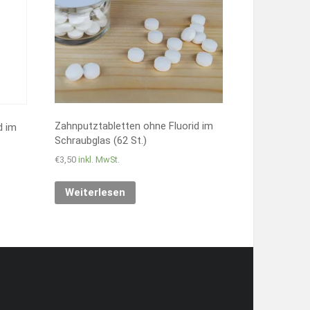
Zahnputztabletten ohne Fluorid im
d im
Schraubglas (62 St.)
€
3,50
inkl. MwSt.
Weiterlesen