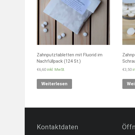
Zahnputztabletten mit Fluorid im
Zahnpu
Nachfüllpack (124 St.)
Schrau
€
6,60
inkl. MwSt.
€
3,50
i
Weiterlesen
Wei
Kontaktdaten
Öff