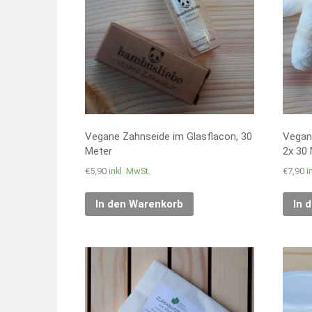
Vegane Zahnseide im Glasflacon, 30
Vegan
Meter
2x 30
€
5,90
inkl. MwSt.
€
7,90
i
In den Warenkorb
In 