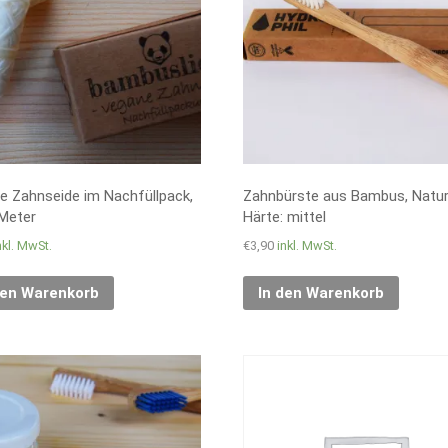
e Zahnseide im Nachfüllpack,
Zahnbürste aus Bambus, Natur
 Meter
Härte: mittel
nkl. MwSt.
€
3,90
inkl. MwSt.
den Warenkorb
In den Warenkorb