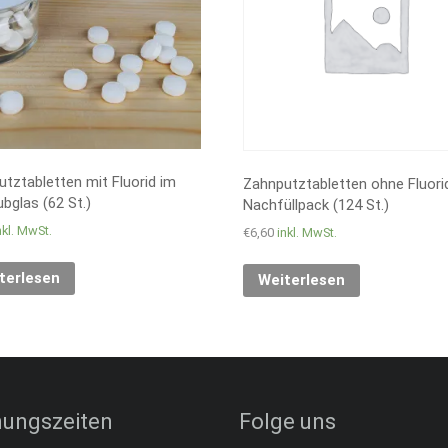
tztabletten mit Fluorid im
Zahnputztabletten ohne Fluori
bglas (62 St.)
Nachfüllpack (124 St.)
nkl. MwSt.
€
6,60
inkl. MwSt.
terlesen
Weiterlesen
nungszeiten
Folge uns