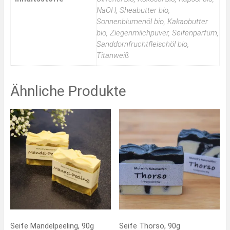
NaOH, Sheabutter bio,
Sonnenblumenöl bio, Kakaobutter
bio, Ziegenmilchpuver, Seifenparfüm,
Sanddornfruchtfleischöl bio,
Titanweiß
Ähnliche Produkte
Seife Mandelpeeling, 90g
Seife Thorso, 90g