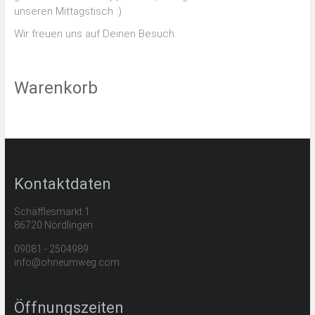
unseren Mittagstisch :)
Wir freuen uns auf Deinen Besuch.
Warenkorb
Kontaktdaten
Schäfflesmarkt 1
86720 Nördlingen
09081 - 2504989
info@ohneumweg.com
Öffnungszeiten