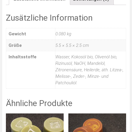
Zusätzliche Information
Gewicht
0.080 kg
Größe
5.5 × 5.5 × 2.5 cm
Inhaltsstoffe
Wasser, Kokosöl bio, Olivenöl bio,
Rizinusöl, NaOH, Mandelöl,
Zitronensäure, Heilerde, äth. Litzea-,
Melisse-, Zeder-, Minze- und
Patchouliöl.
Ähnliche Produkte