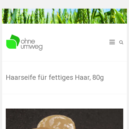
Für Dich und deine Umwelt
Ohne Umweg
Haarseife für fettiges Haar, 80g