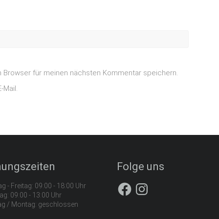
m Browser für meinen nächsten Kommentar speichern.
-Mail.
nungszeiten
Folge uns
g - Freitag: 09:00 - 18:00 Uhr
g: 09:00 - 13:00 Uhr
g / Montag: geschlossen