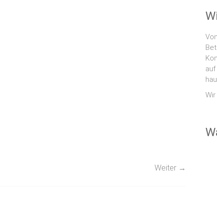
Wi
Vom
Bet
Kom
auf
hau
Wir
W
Weiter →