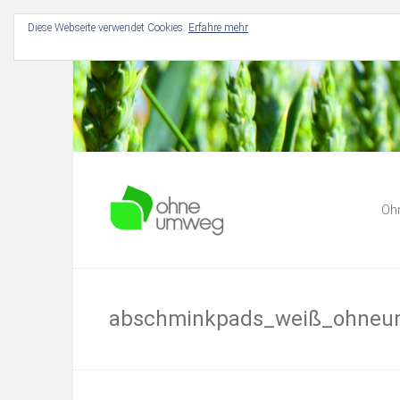
Diese Webseite verwendet Cookies.
Erfahre mehr
Für Dich und deine Umwelt
Ohne Umw
Oh
abschminkpads_weiß_ohne