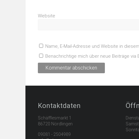
Website
Name, E-Mail-Adresse und Website in diese
Benachrichtige mich über neue Beiträge via E
Kontaktdaten
Öff
Schäfflesmarkt 1
Diensta
86720 Nördlingen
Samsta
Sonnta
09081 - 2504989