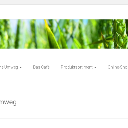
eg
ne Umweg
Das Café
Produktsortiment
Online-Sho
umweg